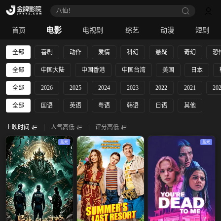
八仙！
电影
首页
电视剧
综艺
动漫
短剧
全部
喜剧
动作
爱情
科幻
悬疑
奇幻
恐
全部
中国大陆
中国香港
中国台湾
美国
日本
全部
2026
2025
2024
2023
2022
2021
20
全部
国语
英语
粤语
韩语
日语
其他
上映时间
人气高低
评分高低
蓝光
蓝光