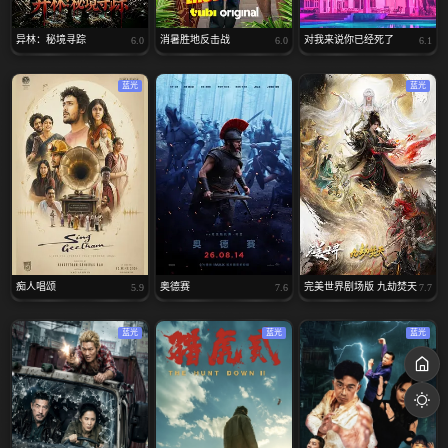
异林：秘境寻踪
消暑胜地反击战
对我来说你已经死了
6.0
6.0
6.1
蓝光
蓝光
痴人唱颂
奥德赛
完美世界剧场版 九劫焚天
5.9
7.6
7.7
蓝光
蓝光
蓝光